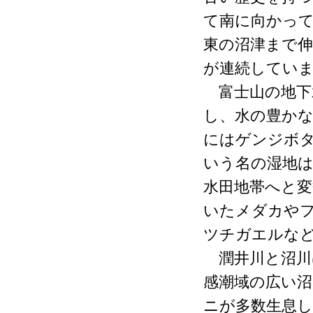
て南に向かっ
東の沼津まで
が連続してい
富士山の地下水
し、水の豊か
にはゲンジボ
いう名の湿地
水田地帯へと
いたメダカや
ツチガエルな
潤井川と沼川
感潮域の広い
ニが多数生息