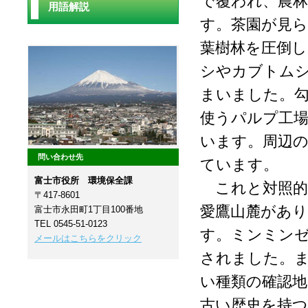
で覆われ、農
用語解説
す。茶園が見
葉樹林を圧倒
シやカブトム
まいました。
使うパルプ工
います。周辺
問い合わせ先
ています。
富士市役所 環境保全課
これと対照的
〒417-8601
愛鷹山麓があ
富士市永田町1丁目100番地
TEL 0545-51-0123
す。ミンミン
メールはこちらをクリック
されました。
い種類の確認
古い歴史を持