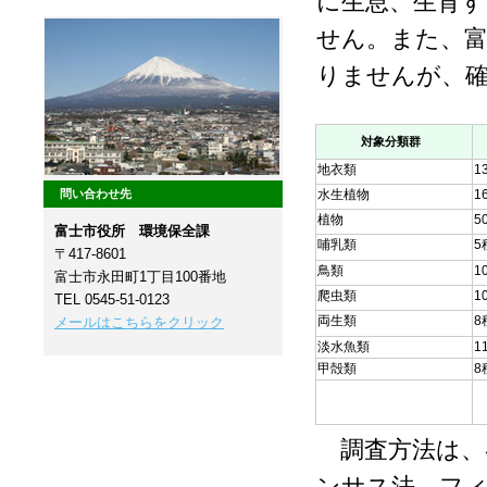
に生息、生育
せん。また、
りませんが、
対象分類群
地衣類
1
水生植物
1
問い合わせ先
植物
5
富士市役所 環境保全課
哺乳類
5
〒417-8601
鳥類
1
富士市永田町1丁目100番地
爬虫類
1
TEL 0545-51-0123
両生類
8
メールはこちらをクリック
淡水魚類
1
甲殻類
8
調査方法は、
ンサス法、フ